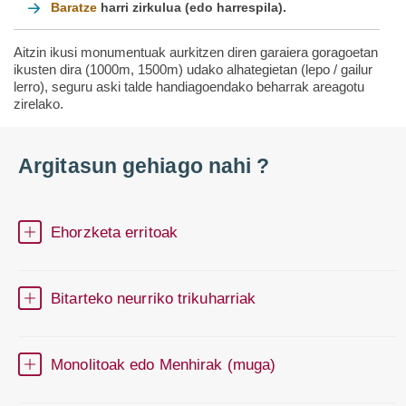
Baratze
harri zirkulua (edo harrespila).
Aitzin ikusi monumentuak aurkitzen diren garaiera goragoetan
ikusten dira (1000m, 1500m) udako alhategietan (lepo / gailur
lerro), seguru aski talde handiagoendako beharrak areagotu
zirelako.
Argitasun gehiago nahi ?
Ehorzketa erritoak
Bitarteko neurriko trikuharriak
Monolitoak edo Menhirak (muga)