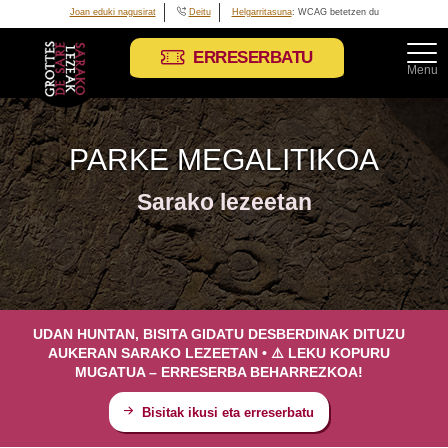
Joan eduki nagusirat
Deitu
Helgarritasuna
: WCAG betetzen du
ERRESERBATU
Menu
PARKE MEGALITIKOA
Sarako lezeetan
UDAN HUNTAN, BISITA GIDATU DESBERDINAK DITUZU
AUKERAN SARAKO LEZEETAN • ⚠️ LEKU KOPURU
MUGATUA – ERRESERBA BEHARREZKOA!
Bisitak ikusi eta erreserbatu