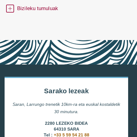
Bizileku tumuluak
Sarako lezeak
Saran, Larrungo trenetik 10km-ra eta euskal kostaldetik
30 minutura.
2280 LEZEKO BIDEA
64310 SARA
Tel :
+33 5 59 54 21 88