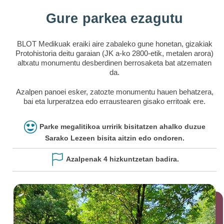
Gure parkea ezagutu
BLOT Medikuak eraiki aire zabaleko gune honetan, gizakiak
Protohistoria deitu garaian (JK a-ko 2800-etik, metalen arora)
altxatu monumentu desberdinen berrosaketa bat atzematen
da.
Azalpen panoei esker, zatozte monumentu hauen behatzera,
bai eta lurperatzea edo erraustearen gisako erritoak ere.
Parke megalitikoa urririk bisitatzen ahalko duzue
Sarako Lezeen bisita aitzin edo ondoren.
Azalpenak 4 hizkuntzetan badira.