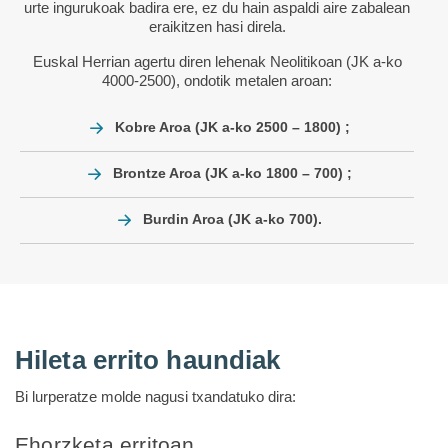
urte ingurukoak badira ere, ez du hain aspaldi aire zabalean
eraikitzen hasi direla.
Euskal Herrian agertu diren lehenak Neolitikoan (JK a-ko
4000-2500), ondotik metalen aroan:
Kobre Aroa (JK a-ko 2500 – 1800) ;
Brontze Aroa (JK a-ko 1800 – 700) ;
Burdin Aroa (JK a-ko 700).
Hileta errito haundiak
Bi lurperatze molde nagusi txandatuko dira:
Ehorzketa erritoan