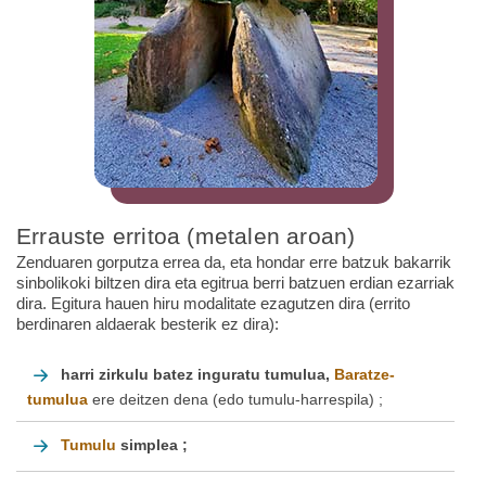
Errauste erritoa (metalen aroan)
Zenduaren gorputza errea da, eta hondar erre batzuk bakarrik
sinbolikoki biltzen dira eta egitrua berri batzuen erdian ezarriak
dira. Egitura hauen hiru modalitate ezagutzen dira (errito
berdinaren aldaerak besterik ez dira):
harri zirkulu batez inguratu tumulua,
Baratze-
tumulua
ere deitzen dena (edo tumulu-harrespila) ;
Tumulu
simplea ;