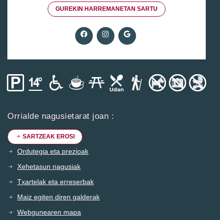
GUREKIN HARREMANETAN SARTU
Orrialde nagusietarat joan :
SARTZEAK EROSI
Ordutegia eta prezioak
Xehetasun nagusiak
Txartelak eta erreserbak
Maiz egiten diren galderak
Webgunearen mapa