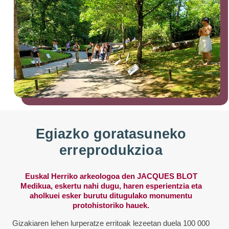
Egiazko goratasuneko
erreprodukzioa
Euskal Herriko arkeologoa den JACQUES BLOT
Medikua, eskertu nahi dugu, haren esperientzia eta
aholkuei esker burutu ditugulako monumentu
protohistoriko hauek.
Gizakiaren lehen lurperatze erritoak lezeetan duela 100 000