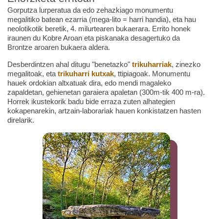
Gorputza lurperatua da edo zehazkiago monumentu
megalitiko batean ezarria (mega-lito = harri handia), eta hau
neolotikotik beretik, 4. milurtearen bukaerara. Errito honek
iraunen du Kobre Aroan eta piskanaka desagertuko da
Brontze aroaren bukaera aldera.
Desberdintzen ahal ditugu "benetazko"
trikuharriak
, zinezko
megalitoak, eta
trikuharri kutxak
, ttipiagoak. Monumentu
hauek ordokian altxatuak dira, edo mendi magaleko
zapaldetan, gehienetan garaiera apaletan (300m-tik 400 m-ra).
Horrek ikustekorik badu bide erraza zuten alhategien
kokapenarekin, artzain-laborariak hauen konkistatzen hasten
direlarik.