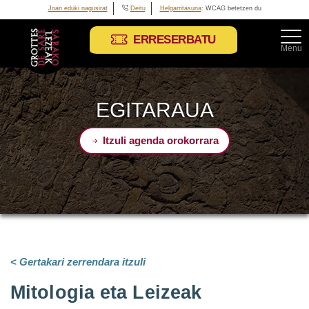
Joan eduki nagusirat
Deitu
Helgarritasuna
: WCAG betetzen du
ERRESERBATU
Menu
EGITARAUA
Itzuli agenda orokorrara
< Gertakari zerrendara itzuli
Mitologia eta Leizeak