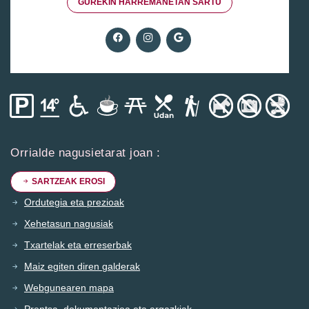
GUREKIN HARREMANETAN SARTU
Orrialde nagusietarat joan :
SARTZEAK EROSI
Ordutegia eta prezioak
Xehetasun nagusiak
Txartelak eta erreserbak
Maiz egiten diren galderak
Webgunearen mapa