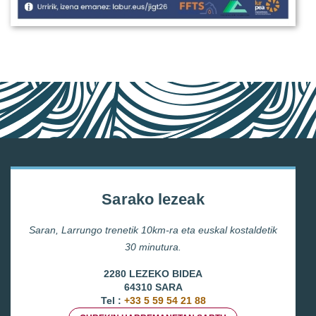
Sarako lezeak
Saran, Larrungo trenetik 10km-ra eta euskal kostaldetik
30 minutura.
2280 LEZEKO BIDEA
64310 SARA
Tel :
+33 5 59 54 21 88