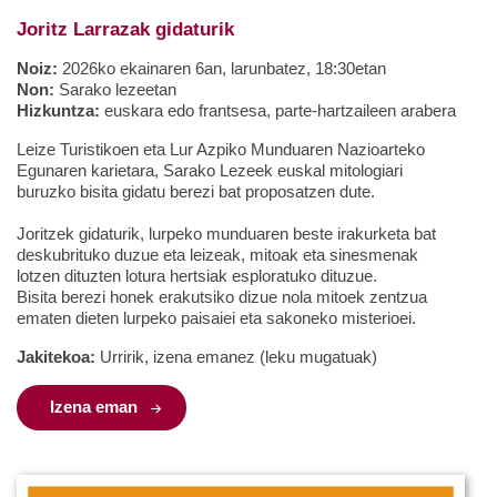
Joritz Larrazak gidaturik
Noiz:
2026ko ekainaren 6an, larunbatez, 18:30etan
Non:
Sarako lezeetan
Hizkuntza:
euskara edo frantsesa, parte-hartzaileen arabera
Leize Turistikoen eta Lur Azpiko Munduaren Nazioarteko
Egunaren karietara, Sarako Lezeek euskal mitologiari
buruzko bisita gidatu berezi bat proposatzen dute.
Joritzek gidaturik, lurpeko munduaren beste irakurketa bat
deskubrituko duzue eta leizeak, mitoak eta sinesmenak
lotzen dituzten lotura hertsiak esploratuko dituzue.
Bisita berezi honek erakutsiko dizue nola mitoek zentzua
ematen dieten lurpeko paisaiei eta sakoneko misterioei.
Jakitekoa:
Urririk, izena emanez (leku mugatuak)
Izena eman