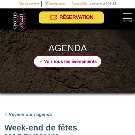
Aller au contenu
Appelez-nous
Accessibilité
: conforme WCAG 2.1
RÉSERVATION
Menu
AGENDA
Voir tous les événements
< Revenir sur l'agenda
Week-end de fêtes