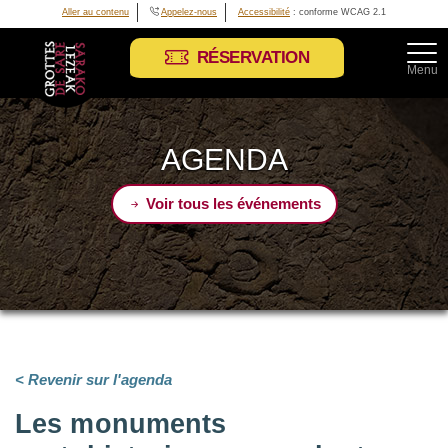
Aller au contenu
Appelez-nous
Accessibilité
: conforme WCAG 2.1
RÉSERVATION
Menu
AGENDA
Voir tous les événements
< Revenir sur l'agenda
Les monuments